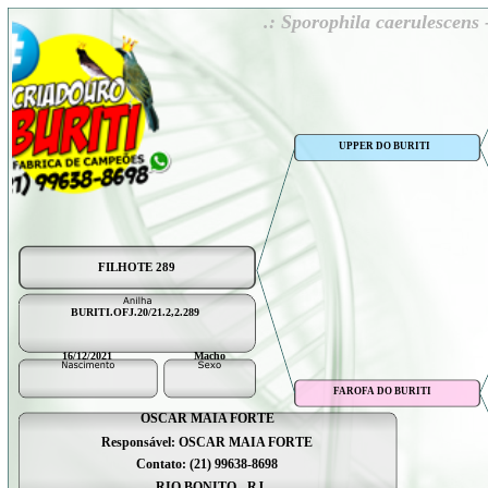
.: Sporophila caerulescen
UPPER DO BURITI
FILHOTE 289
BURITI.OFJ.20/21.2,2.289
16/12/2021
Macho
FAROFA DO BURITI
OSCAR MAIA FORTE
Responsável: OSCAR MAIA FORTE
Contato: (21) 99638-8698
RIO BONITO - RJ